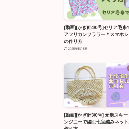
[動画][かぎ針4/0号]セリア毛
アフリカンフラワー＊スマホシ
の作り方
2025年5月5日
[動画][かぎ針3/0号] 元廣スキ
ンジニーで編む七宝編みネット
作り方