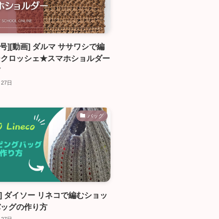
号][動画] ダルマ ササワシで編
ークロッシェ★スマホショルダー
方
月27日
バッグ
号] ダイソー リネコで編むショッ
バッグの作り方