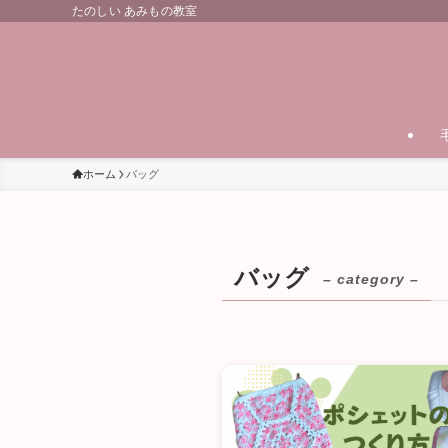
たのしい あみもの教室
ホーム
バッグ
バッグ
– category –