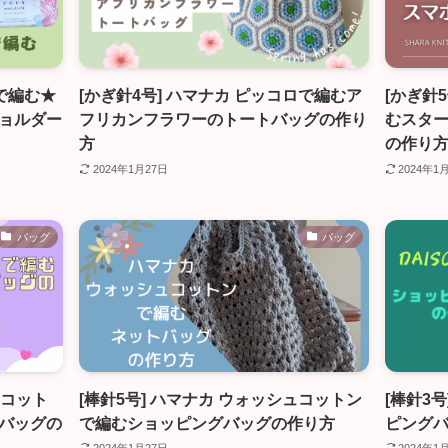
糸で編む★
[かぎ針4号] ハマナカ ピッコロで編むア
[かぎ針5
ョルダー
フリカンフラワーのトートバッグの作り
むスタ
方
の作り
2024年1月27日
2024年1
バッグ
バッグ
ー コット
[棒針5号] ハマナカ ウォッシュコットン
[棒針3
バッグの
で編むショッピングバッグの作り方
ピング